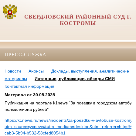
СВЕРДЛОВСКИЙ РАЙОННЫЙ СУД Г.
КОСТРОМЫ
ПРЕСС-СЛУЖБА
Новости
Анонсы
Доклады, выступления, аналитические
материалы
Интервью, публикации, обзоры СМИ
Контактная информация
Материал от 30.05.2025
Публикация на портале k1news "За поездку в городском автобус
полмиллиона рублей"
https://k1news.ru/news/incidents/za-poezdku-v-avtobuse-kostromy-pe
utm_source=yxnews&utm_medium=desktop&utm_referrer=https%
cab3-5b94-b532-58cfed8054b1