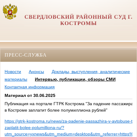
СВЕРДЛОВСКИЙ РАЙОННЫЙ СУД Г.
КОСТРОМЫ
ПРЕСС-СЛУЖБА
Новости
Анонсы
Доклады, выступления, аналитические
материалы
Интервью, публикации, обзоры СМИ
Контактная информация
Материал от 30.06.2025
Публикация на портале ГТРК Кострома "За падение пассажира в
в Костроме заплатит более полумиллиона рублей"
https://gtrk-kostroma.ru/news/za-padenie-passazhira-v-avtobuse-tra
zaplatit-bolee-polumilliona-ru/?
utm_source=yxnews&utm_medium=desktop&utm_referrer=https