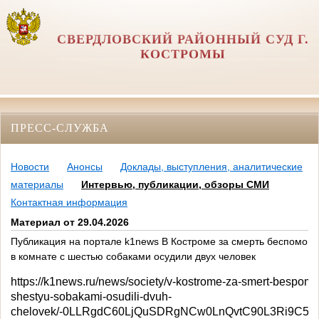
СВЕРДЛОВСКИЙ РАЙОННЫЙ СУД Г.
КОСТРОМЫ
ПРЕСС-СЛУЖБА
Новости
Анонсы
Доклады, выступления, аналитические
материалы
Интервью, публикации, обзоры СМИ
Контактная информация
Материал от 29.04.2026
Публикация на портале k1news В Костроме за смерть беспомощ
в комнате с шестью собаками осудили двух человек
https://k1news.ru/news/society/v-kostrome-za-smert-bespomo
shestyu-sobakami-osudili-dvuh-
chelovek/-0LLRgdC60LjQuSDRgNCw0LnQvtC90L3Ri9C