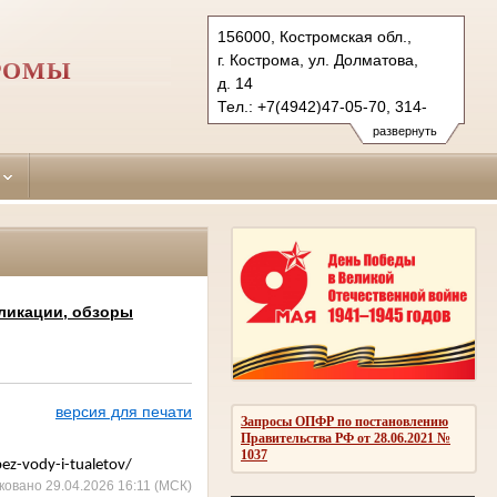
156000, Костромская обл.,
г. Кострома, ул. Долматова,
ТРОМЫ
д. 14
Тел.: +7(4942)47-05-70, 314-
082 (гр.)
развернуть
370-850 (уг.), 317-521 (ф.)
sverdlovsky.kst@sudrf.ru
ликации, обзоры
версия для печати
Запросы ОПФР по постановлению
Правительства РФ от 28.06.2021 №
1037
ez-vody-i-tualetov/
ковано 29.04.2026 16:11 (МСК)