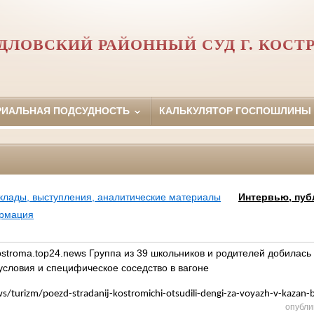
ДЛОВСКИЙ РАЙОННЫЙ СУД Г. КОС
РИАЛЬНАЯ ПОДСУДНОСТЬ
КАЛЬКУЛЯТОР ГОСПОШЛИНЫ
клады, выступления, аналитические материалы
Интервью, пуб
ормация
stroma.top24.news Группа из 39 школьников и родителей добилась
условия и специфическое соседство в вагоне
/turizm/poezd-stradanij-kostromichi-otsudili-dengi-za-voyazh-v-kazan-b
опубли