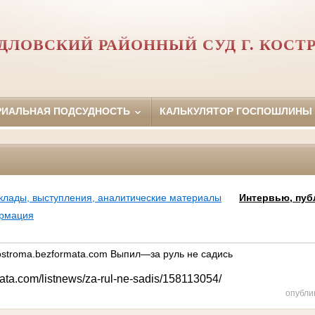
ДЛОВСКИЙ РАЙОННЫЙ СУД Г. КОС
РИАЛЬНАЯ ПОДСУДНОСТЬ
КАЛЬКУЛЯТОР ГОСПОШЛИНЫ
клады, выступления, аналитические материалы
Интервью, пуб
ормация
ostroma.bezformata.com Выпил—за руль не садись
mata.com/listnews/za-rul-ne-sadis/158113054/
опубли