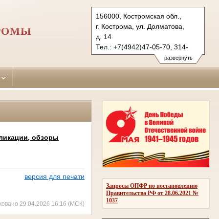
156000, Костромская обл.,
г. Кострома, ул. Долматова,
ТРОМЫ
д. 14
Тел.: +7(4942)47-05-70, 314-
082 (гр.)
развернуть
370-850 (уг.), 317-521 (ф.)
sverdlovsky.kst@sudrf.ru
ликации, обзоры
версия для печати
Запросы ОПФР по постановлению
Правительства РФ от 28.06.2021 №
1037
ковано 29.04.2026 16:16 (МСК)