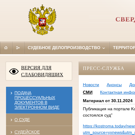
СВЕР
СУДЕБНОЕ ДЕЛОПРОИЗВОДСТВО
ТЕРРИТО
ВЕРСИЯ ДЛЯ
ПРЕСС-СЛУЖБА
СЛАБОВИДЯЩИХ
Новости
Анонсы
До
СМИ
Контактная инф
ПОДАЧА
ПРОЦЕССУАЛЬНЫХ
Материал от 30.11.2024
ДОКУМЕНТОВ В
ЭЛЕКТРОННОМ ВИДЕ
Публикация на портале Ko
состоялся суд"
О СУДЕ
https://kostroma.today/new
СУДЕЙСКОЕ
utm_source=yxnews&utm_