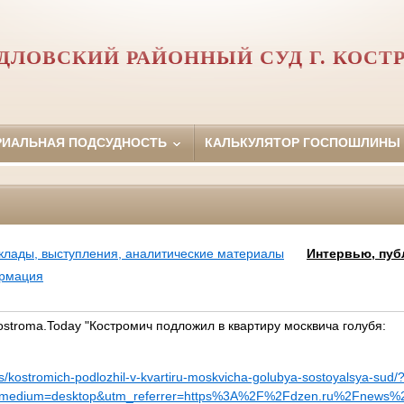
ДЛОВСКИЙ РАЙОННЫЙ СУД Г. КОС
РИАЛЬНАЯ ПОДСУДНОСТЬ
КАЛЬКУЛЯТОР ГОСПОШЛИНЫ
клады, выступления, аналитические материалы
Интервью, пуб
ормация
stroma.Today "Костромич подложил в квартиру москвича голубя:
s/kostromich-podlozhil-v-kvartiru-moskvicha-golubya-sostoyalsya-sud/
medium=desktop&utm_referrer=https%3A%2F%2Fdzen.ru%2Fnews%