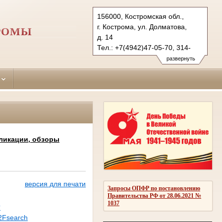
156000, Костромская обл.,
г. Кострома, ул. Долматова,
ТРОМЫ
д. 14
Тел.: +7(4942)47-05-70, 314-
082 (гр.)
развернуть
370-850 (уг.), 317-521 (ф.)
sverdlovsky.kst@sudrf.ru
ликации, обзоры
версия для печати
Запросы ОПФР по постановлению
Правительства РФ от 28.06.2021 №
1037
?
2Fsearch