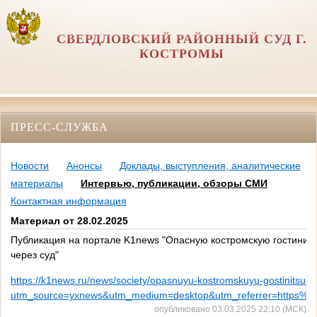
СВЕРДЛОВСКИЙ РАЙОННЫЙ СУД Г.
КОСТРОМЫ
ПРЕСС-СЛУЖБА
Новости
Анонсы
Доклады, выступления, аналитические
материалы
Интервью, публикации, обзоры СМИ
Контактная информация
Материал от 28.02.2025
Публикация на портале K1news "Опасную костромскую гостиниц
через суд"
https://k1news.ru/news/society/opasnuyu-kostromskuyu-gostinitsu-za
utm_source=yxnews&utm_medium=desktop&utm_referrer=https
опубликовано 03.03.2025 22:10 (МСК)