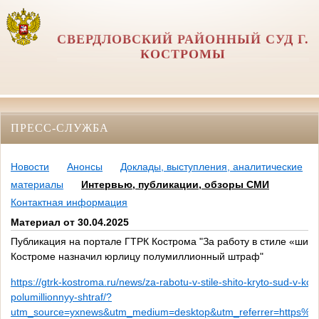
СВЕРДЛОВСКИЙ РАЙОННЫЙ СУД Г.
КОСТРОМЫ
ПРЕСС-СЛУЖБА
Новости
Анонсы
Доклады, выступления, аналитические
материалы
Интервью, публикации, обзоры СМИ
Контактная информация
Материал от 30.04.2025
Публикация на портале ГТРК Кострома "За работу в стиле «шито
Костроме назначил юрлицу полумиллионный штраф"
https://gtrk-kostroma.ru/news/za-rabotu-v-stile-shito-kryto-sud-v-kos
polumillionnyy-shtraf/?
utm_source=yxnews&utm_medium=desktop&utm_referrer=https