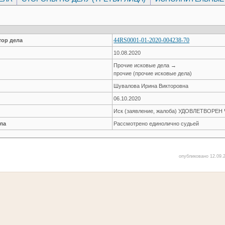
44RS0001-01-2020-004238-70
ор дела
10.08.2020
Прочие исковые дела →
прочие (прочие исковые дела)
Шувалова Ирина Викторовна
06.10.2020
Иск (заявление, жалоба) УДОВЛЕТВОРЕ
ла
Рассмотрено единолично судьей
опубликовано 12.09.2