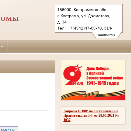
156000, Костромская обл.,
г. Кострома, ул. Долматова,
ТРОМЫ
д. 14
Тел.: +7(4942)47-05-70, 314-
082 (гр.)
развернуть
370-850 (уг.), 317-521 (ф.)
sverdlovsky.kst@sudrf.ru
Запросы ОПФР по постановлению
Правительства РФ от 28.06.2021 №
1037
 ЛИСТЫ